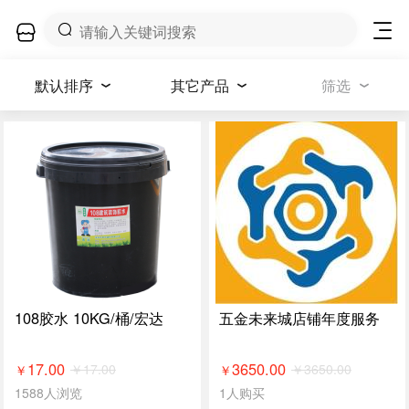
默认排序
其它产品
筛选
108胶水 10KG/桶/宏达
五金未来城店铺年度服务
17.00
3650.00
￥
17.00
￥
3650.00
￥
￥
1588人浏览
1人购买