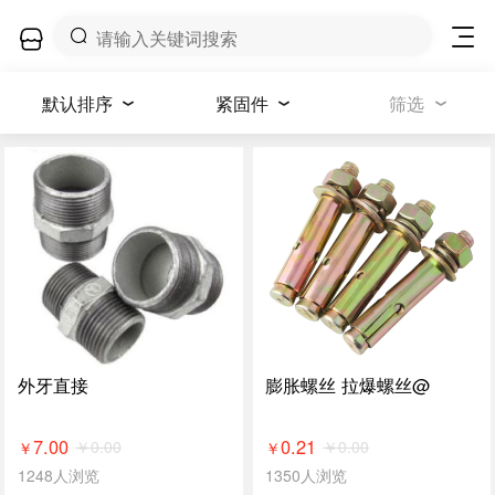
默认排序
紧固件
筛选
外牙直接
膨胀螺丝 拉爆螺丝@
7.00
0.21
￥
0.00
￥
0.00
￥
￥
1248人浏览
1350人浏览