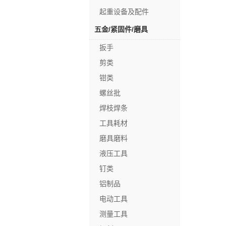
起重设备及配件
五金/紧固件/磨具
扳手
剪类
钳类
螺丝批
焊枝焊条
工具耗材
磨具磨料
液压工具
钉类
铝制品
电动工具
测量工具