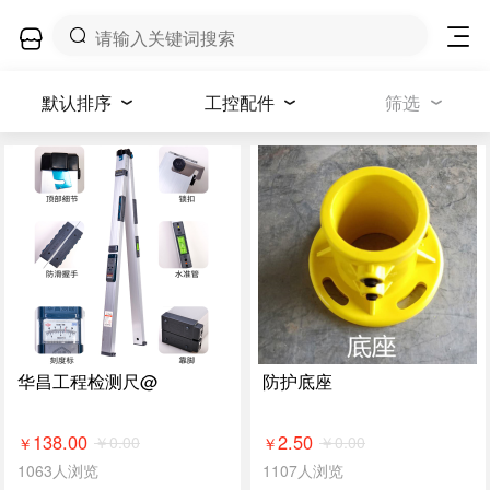
默认排序
工控配件
筛选
华昌工程检测尺@
防护底座
138.00
2.50
￥
0.00
￥
0.00
￥
￥
1063人浏览
1107人浏览