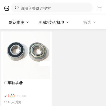
默认排序
机械/传动/机电
筛选
斗车轴承@
1.80
￥
0.00
￥
1516人浏览