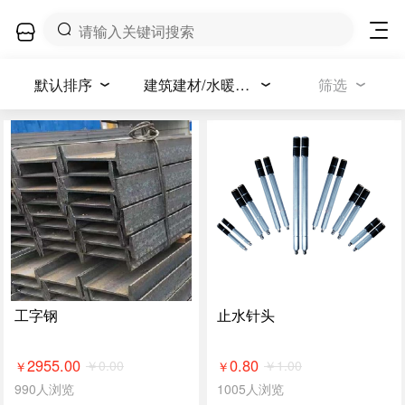
默认排序
建筑建材/水暖卫浴
筛选
工字钢
止水针头
2955.00
0.80
￥
0.00
￥
1.00
￥
￥
990人浏览
1005人浏览