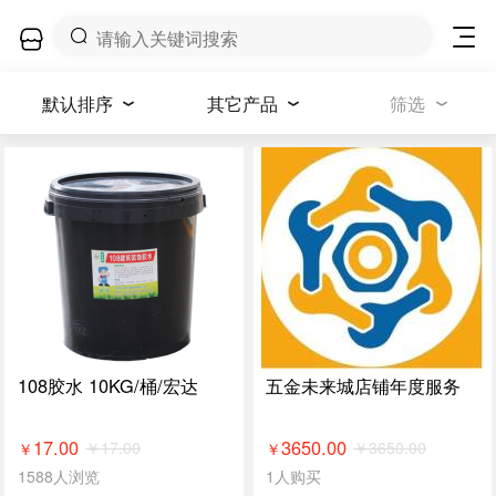
默认排序
其它产品
筛选
108胶水 10KG/桶/宏达
五金未来城店铺年度服务
17.00
3650.00
￥
17.00
￥
3650.00
￥
￥
1588人浏览
1人购买