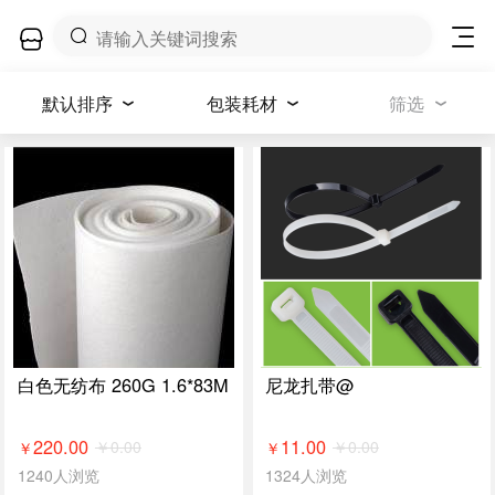
默认排序
包装耗材
筛选
白色无纺布 260G 1.6*83M
尼龙扎带@
220.00
11.00
￥
0.00
￥
0.00
￥
￥
1240人浏览
1324人浏览